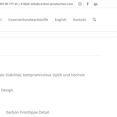
431 95 717 43
| E-Mail:
info@carbon-production.com
n
Faserverbundwerkstoffe
English
Kontakt
ale Stabilität, kompromisslose Optik und höchste
 Design.