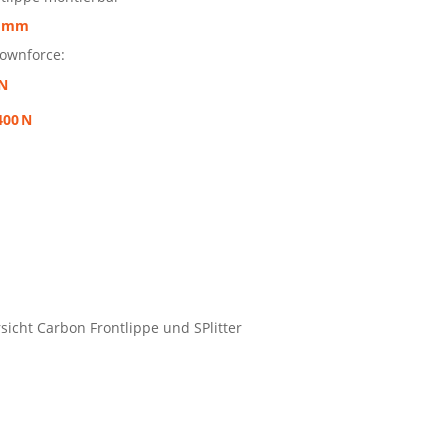
5 mm
Downforce:
 N
400 N