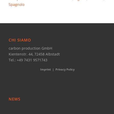
Spagnolo
CHI SIAMO
carbon production GmbH
Kientenstr. 44, 72458 Albstadt
Tel.: +49 7431 9571743
Imprint
|
Privacy Policy
NEWS